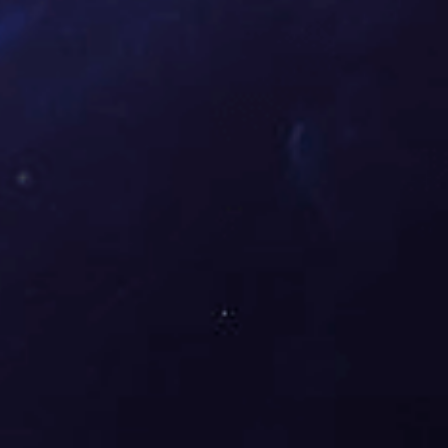
终极版
79
/月
适合专业数据分析师
所有高级数据模型
智能预测参考报告
优先直播信号源
专属数据专家答疑
立即订阅