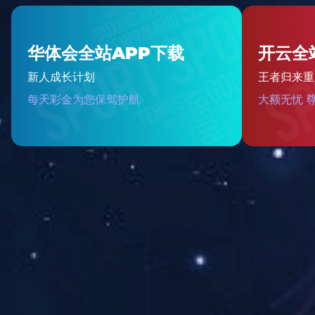
查看赛程
✓ 无需注册，即刻体验部分赛事
⚡
闪电比分
毫秒级推送比分变化，支持红黄
10
牌、进球、换人等实时弹窗提醒，
聚合