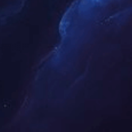
最受欢迎
球迷版
29
/月
适合资深足球爱好者
1080P高清直播
深度数据分析权限
专属球迷电台功能
无广告纯净体验