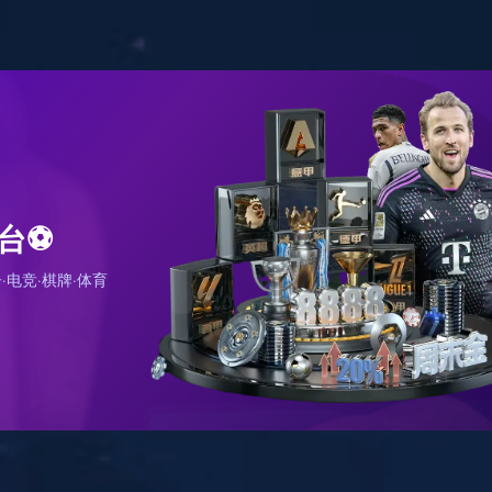
⽜⼋体育
首页
直播
数据
订阅
社区
战报
关于
常见问题
一步
的极致
预测、社区聊球的一站式服
千万球迷共同见证每一个精彩