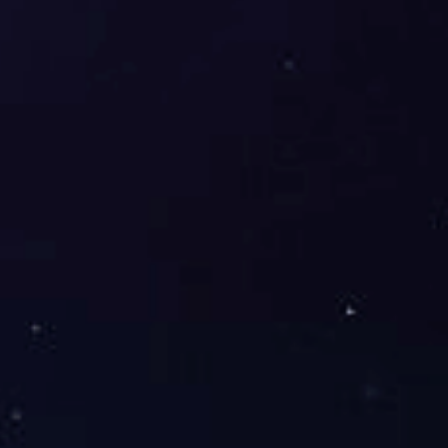
+
0.3s
比分推送延迟