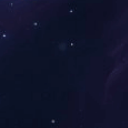
99.2%
直播稳定性