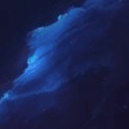
析
离
计
率